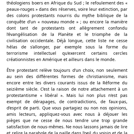
théologiens boers en Afrique du Sud ; le refoulement des «
peaux-rouges » dans des réserves, voire leur extinction, par
des colons protestants nourris du mythe biblique de la
conquête d’un « nouveau monde » ; ou encore la manière
dont tant de protestants ont allègrement confondu
l’évangélisation de la Planète et le triomphe de la
civilisation occidentale. Déjà longue, cette liste ne cesse
hélas de s’allonger, par exemple sous la forme du
terrorisme intellectuel qu’exercent certains cercles
créationnistes en Amérique et ailleurs dans le monde.
Être protestant relève toujours d’un choix, non seulement
au sein des différentes formes de christianisme, mais
encore entre les divers courants issus de la Réforme du
seizième siècle. C’est la raison de notre attachement à un
protestantisme « libéral ». Mais lui non plus n’est pas
exempt de dérapages, de contradictions, de faux-pas,
d’esprit de parti. Que vous partagiez ou non nos opinions,
amis lecteurs, appliquez-vous avec nous à déjouer les
pièges que ne cesse de nous tendre une trop grande
satisfaction de nous-mêmes. Ne nous lassons jamais de lire
et relire la parabole de la paille dans l’oeil du voisin et de la